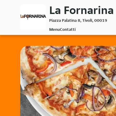
Passa
La Fornarina 
al
contenuto
Piazza Palatina 8, Tivoli, 00019
principale
Menu
Contatti