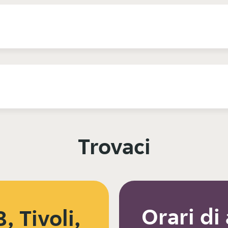
Trovaci
Orari di
, Tivoli,