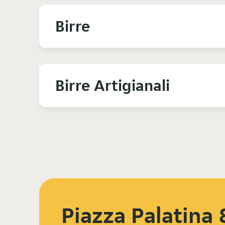
Birre
Birre Artigianali
Piazza Palatina 8